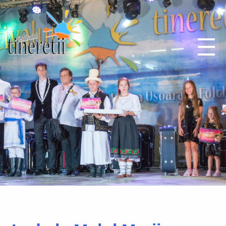
Festivalul Tineretii
Fii eroul generatiei tale!