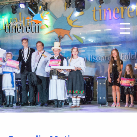
Festivalul Tineretii
Fii eroul generatiei tale!